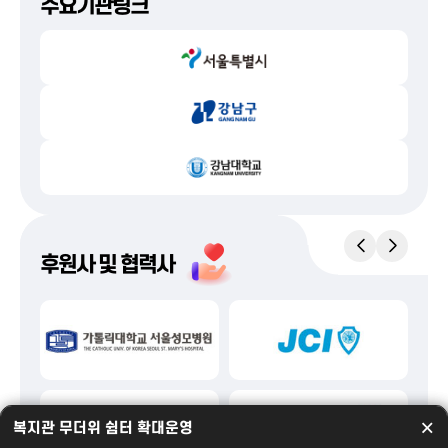
주요기관링크
이
다
후원사 및 협력사
전
음
×
×
8월 휴관 안내
복지관 무더위 쉼터 확대운영