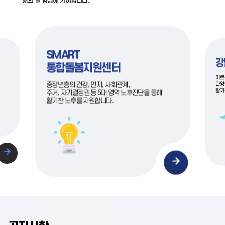
삶의 질 향상에 기여합니다.
SMART
강
통합돌봄지원센터
어르
다양
중장년층의 건강, 인지, 사회관계,
활기
주거, 자기결정권 등 5대 영역 노후진단을 통해
활기찬 노후를 지원합니다.