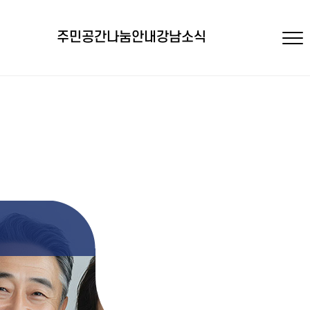
주민공간
나눔안내
강남소식