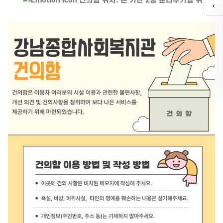
건의함 위치: 본 기관 2층 분리수거함 위
퀵
메
뉴
열
기
유튜브