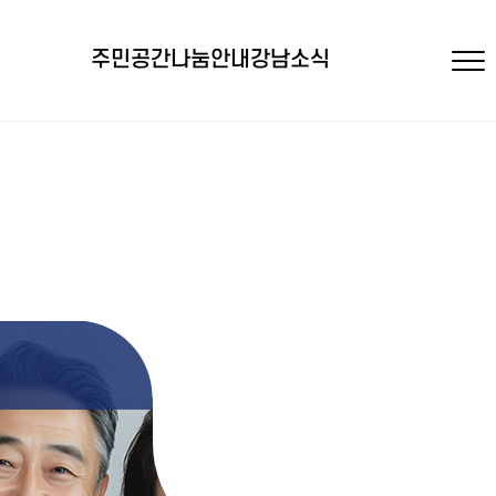
주민공간
나눔안내
강남소식