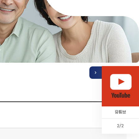
기
열
뉴
메
퀵
카톡채널
유튜브
2
/
2
이
다
페
전
전
음
이
체