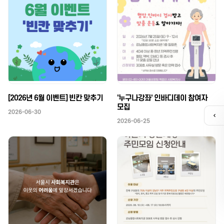
[2026년 6월 이벤트] 빈칸 맞추기
'누구나강좌' 인바디데이 참여자
모집
2026-06-30
퀵
2026-06-25
메
뉴
열
기
카톡채널