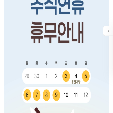
퀵
메
뉴
열
기
유튜브