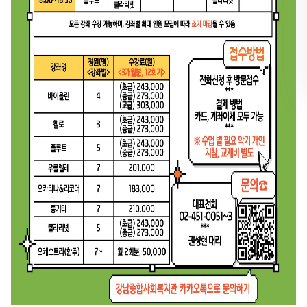
뉴
열
기
유튜브