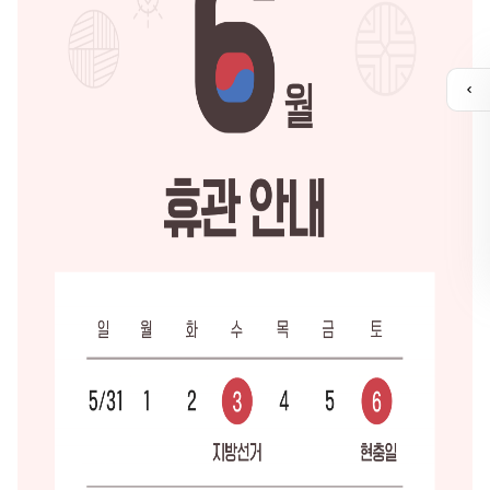
퀵
메
뉴
열
기
유튜브