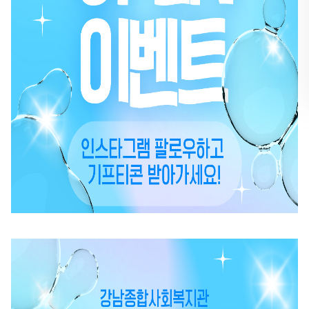
뉴
열
기
유튜브