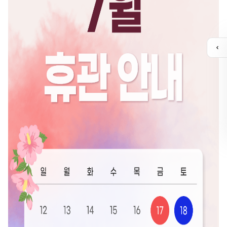
퀵
메
뉴
열
기
유튜브