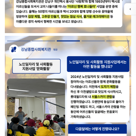
퀵
메
뉴
열
기
유튜브