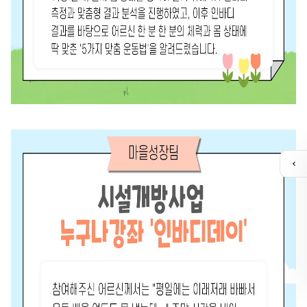
퀵
메
뉴
열
기
카톡채널