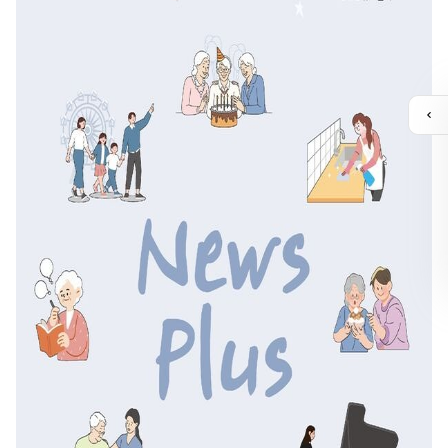
퀵
메
뉴
열
기
카톡채널