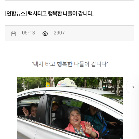
[연합뉴스] 택시타고 행복한 나들이 갑니다.
05-13
2907
퀵
메
뉴
열
기
카톡채널