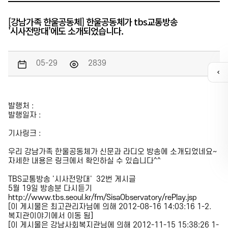
[강남가족 한울공동체] 한울공동체가 tbs교통방송
'시사전망대'에도 소개되었습니다.
05-29
2839
퀵
메
뉴
열
발행처 :
기
발행일자 :
기사링크 :
카톡채널
우리 강남가족 한울공동체가 신문과 라디오 방송에 소개되었네요~
자세한 내용은 링크에서 확인하실 수 있습니다^^
TBS교통방송 '시사전망대' 32번 게시글
5월 19일 방송분 다시듣기
http://www.tbs.seoul.kr/fm/SisaObservatory/rePlay.jsp
[이 게시물은 최고관리자님에 의해 2012-08-16 14:03:16 1-2.
복지관이야기에서 이동 됨]
[이 게시물은 강남사회복지관님에 의해 2012-11-15 15:38:26 1-