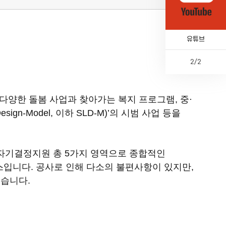
카톡채널
유튜브
2
/
2
이
다
페
전
전
음
이
체
지
 다양한 돌봄 사업과 찾아가는 복지 프로그램, 중·
n-Model, 이하 SLD-M)’의 시범 사업 등을
계, 자기결정지원 총 5가지 영역으로 종합적인
스입니다. 공사로 인해 다소의 불편사항이 있지만,
습니다.