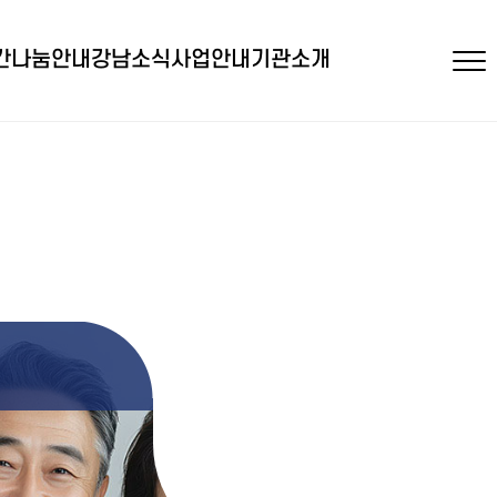
간
나눔안내
강남소식
사업안내
기관소개