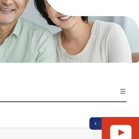
기
열
뉴
메
퀵