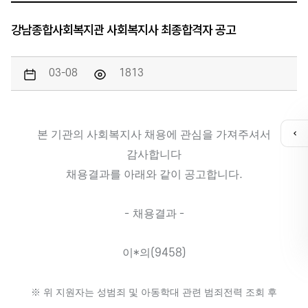
강남종합사회복지관 사회복지사 최종합격자 공고
03-08
1813
본 기관의 사회복지사 채용에 관심을 가져주셔서
퀵
메
감사합니다
뉴
채용결과를 아래와 같이 공고합니다
.
열
기
-
채용결과
-
카톡채널
이
*
의
(9458)
※
위 지원자는 성범죄 및 아동학대 관련 범죄전력 조회 후