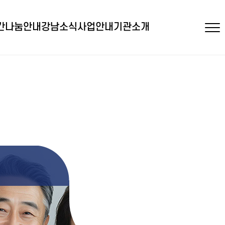
간
나눔안내
강남소식
사업안내
기관소개