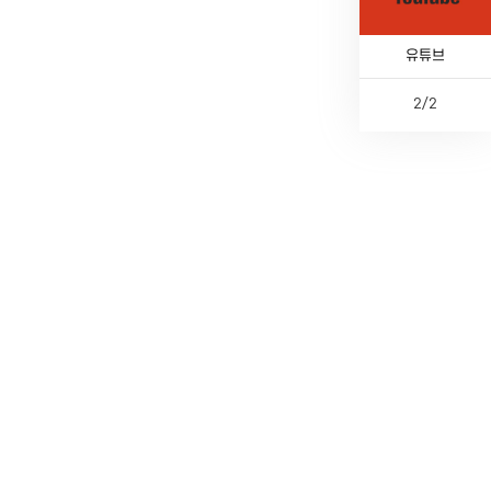
카톡채널
유튜브
2
/
2
이
다
페
전
전
음
이
체
지