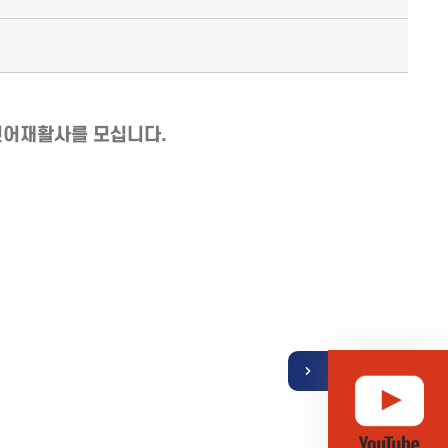
언어재활사를 모십니다.
기
열
뉴
메
퀵