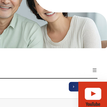
기
열
뉴
메
퀵