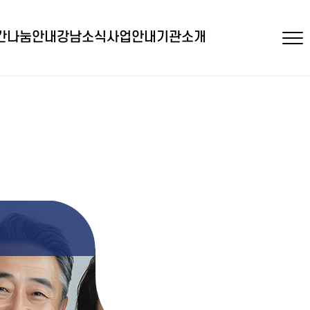
간
나눔안내
강남소식
사업안내
기관소개