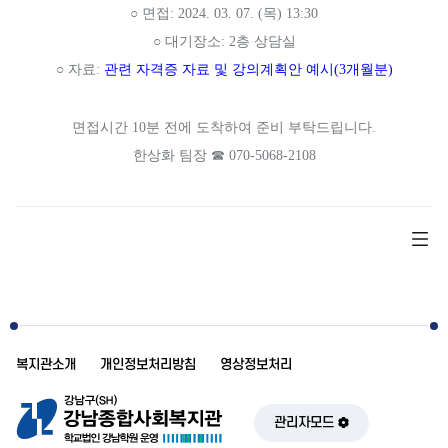
○
면접
: 2024. 03. 07. (
목
) 13:30
○
대기장소
: 2
층 상담실
○
자료
:
관련 자격증 자료 및 강의계획안 예시
(3
개월분
)
면접시간
10
분 전에 도착하여 준비 부탁드립니다
.
한상화 팀장
☎
070-5068-2108
복지관소개
개인정보처리방침
영상정보처리
관리자모드