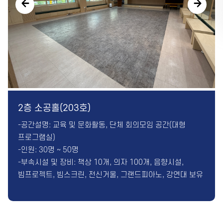
카톡채널
2층 소공홀(203호)
-공간설명: 교육 및 문화활동, 단체 회의모임 공간(대형
프로그램실)
-인원: 30명 ~ 50명
-부속시설 및 장비: 책상 10개, 의자 100개, 음향시설,
빔프로젝트, 빔스크린, 전신거울, 그랜드피아노, 강연대 보유