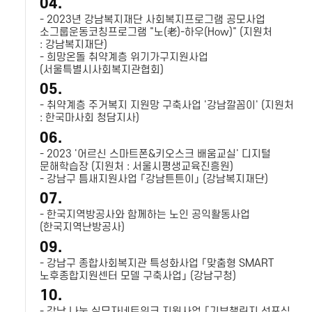
04.
- 2023년 강남복지재단 사회복지프로그램 공모사업
소그룹운동코칭프로그램 "노(老)-하우(How)" (지원처
: 강남복지재단)
- 희망온돌 취약계층 위기가구지원사업
(서울특별시사회복지관협회)
05.
- 취약계층 주거복지 지원망 구축사업 '강남깔꼼이' (지원처
: 한국마사회 청담지사)
06.
- 2023 '어르신 스마트폰&키오스크 배움교실' 디지털
문해학습장 (지원처 : 서울시평생교육진흥원)
- 강남구 틈새지원사업 「강남튼튼이」 (강남복지재단)
07.
- 한국지역방공사와 함께하는 노인 공익활동사업
(한국지역난방공사)
09.
- 강남구 종합사회복지관 특성화사업 「맞춤형 SMART
노후종합지원센터 모델 구축사업」 (강남구청)
10.
- 강남 나눔 실무자네트워크 지원사업 「기부챌린지 선포식