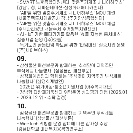
- SMART 노후종합지원센터 ‘맞춤주거개조 시니어하우스’
(강남구청, 지파운데이션·삼성화재애니카손사)
- ‘AIP를 위한 맞춤주거개조 시니어하우스’ MOU 체결
(서울주택도시개발공사 강남주거안심종합센터)
- ‘AIP를 위한 맞춤주거개조 시니어하우스’ MOU 체결
(주택관리공단 서울수서 주거행복지원센터)
- AI‧IoT 기반 메타기기를 활용한 ‘효돌 지능형 홈서비스’
실증사업 운영 ((주)효돌)
- 독거노인 골든타임 확보를 위한 ‘타임머신’ 실증사업 운영
((주)세이브어스)
09.
- 삼성물산 패션부문과 함께하는 ‘추석맞이 지역주민
부식세트 나눔행사’ (삼성물산 패션부문)
- 삼정회계법인과 함께하는 ‘추석맞이 지역주민 부식세트
나눔행사’ (삼정회계법인)
- 2025년 위기아동·청소년지원사업 (아주복지재단)
- 강남형 다함께키움센터 위탁운영 성과평가 진행 (2026.01
~ 2029.12 위‧수탁 결정)
10.
- 삼성물산 패션부문과 함께하는 ‘지역주민 부식세트
나눔행사’ (삼성물산 패션부문)
- Wel-Tech 리빙랩 운영 참여에 따른 감사장 수상
(강남대학교 미래복지융복합연구소)