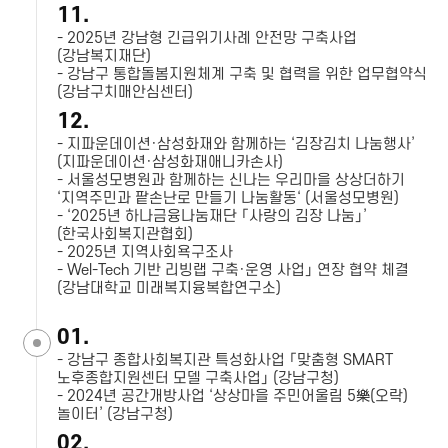
11.
- 2025년 강남형 긴급위기사례 안전망 구축사업
(강남복지재단)
- 강남구 통합돌봄지원체계 구축 및 협력을 위한 업무협약식
(강남구치매안심센터)
12.
- 지파운데이션·삼성화재와 함께하는 ‘김장김치 나눔행사’
(지파운데이션·삼성화재애니카손사)
- 서울성모병원과 함께하는 신나는 우리마을 상상더하기
‘지역주민과 팥손난로 만들기 나눔활동‘ (서울성모병원)
- ‘2025년 하나금융나눔재단 「사랑의 김장 나눔」’
(한국사회복지관협회)
- 2025년 지역사회욕구조사
- Wel-Tech 기반 리빙랩 구축·운영 사업」 연장 협약 체결
(강남대학교 미래복지융복합연구소)
01.
- 강남구 종합사회복지관 특성화사업 「맞춤형 SMART
노후종합지원센터 모델 구축사업」 (강남구청)
- 2024년 공간개방사업 ‘상상마을 주민어울림 5樂(오락)
놀이터’ (강남구청)
02.