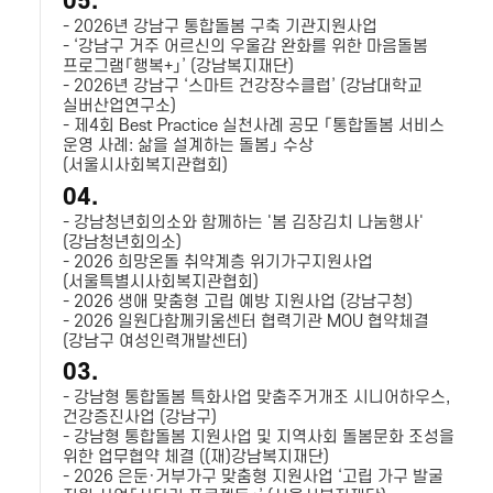
05.
- 2026년 강남구 통합돌봄 구축 기관지원사업
- ‘강남구 거주 어르신의 우울감 완화를 위한 마음돌봄
프로그램「행복+」’ (강남복지재단)
- 2026년 강남구 ‘스마트 건강장수클럽’ (강남대학교
실버산업연구소)
- 제4회 Best Practice 실천사례 공모 「통합돌봄 서비스
운영 사례: 삶을 설계하는 돌봄」 수상
(서울시사회복지관협회)
04.
- 강남청년회의소와 함께하는 '봄 김장김치 나눔행사'
(강남청년회의소)
- 2026 희망온돌 취약계층 위기가구지원사업
(서울특별시사회복지관협회)
- 2026 생애 맞춤형 고립 예방 지원사업 (강남구청)
- 2026 일원다함께키움센터 협력기관 MOU 협약체결
(강남구 여성인력개발센터)
03.
- 강남형 통합돌봄 특화사업 맞춤주거개조 시니어하우스,
건강증진사업 (강남구)
- 강남형 통합돌봄 지원사업 및 지역사회 돌봄문화 조성을
위한 업무협약 체결 ((재)강남복지재단)
- 2026 은둔·거부가구 맞춤형 지원사업 ‘고립 가구 발굴