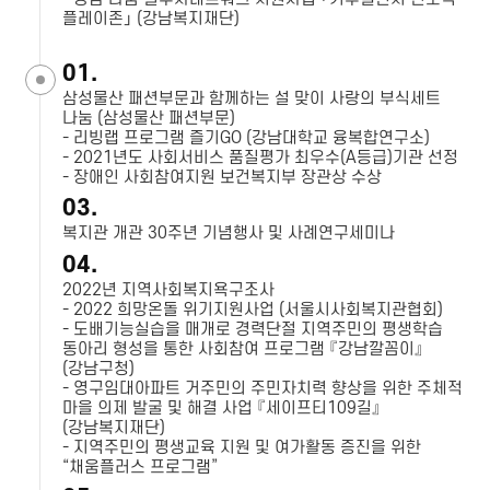
플레이존」 (강남복지재단)
01.
삼성물산 패션부문과 함께하는 설 맞이 사랑의 부식세트
나눔 (삼성물산 패션부문)
- 리빙랩 프로그램 즐기GO (강남대학교 융복합연구소)
- 2021년도 사회서비스 품질평가 최우수(A등급)기관 선정
- 장애인 사회참여지원 보건복지부 장관상 수상
03.
복지관 개관 30주년 기념행사 및 사례연구세미나
04.
2022년 지역사회복지욕구조사
- 2022 희망온돌 위기지원사업 (서울시사회복지관협회)
- 도배기능실습을 매개로 경력단절 지역주민의 평생학습
동아리 형성을 통한 사회참여 프로그램 『강남깔꼼이』
(강남구청)
- 영구임대아파트 거주민의 주민자치력 향상을 위한 주체적
마을 의제 발굴 및 해결 사업 『세이프티109길』
(강남복지재단)
- 지역주민의 평생교육 지원 및 여가활동 증진을 위한
“채움플러스 프로그램”