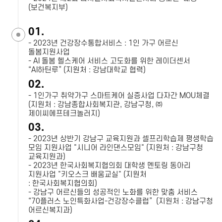
(보건복지부)
01.
- 2023년 건강장수통합서비스 : 1인 가구 어르신
돌봄지원사업
- AI 돌봄 헬스케어 서비스 고도화를 위한 레이더센서
“AI하틴루” (지원처 : 강남대학교 협력)
02.
- 1인가구 취약가구 스마트케어 실증사업 다자간 MOU체결
(지원처 : 강남종합사회복지관, 강남구청, ㈜
제이씨에프테크놀러지)
03.
- 2023년 상반기 강남구 교육지원과 셀프리학습제 평생학습
모임 지원사업 "시니어 라인댄스모임" (지원처 : 강남구청
교육지원과)
- 2023년 한국사회복지협의회 대학생 멘토링 동아리
지원사업 "키오스크 배움교실" (지원처
: 한국사회복지협의회)
- 강남구 어르신들의 성공적인 노화를 위한 맞춤 서비스
“70플러스 노인특화사업-건강장수클럽” (지원처 : 강남구청
어르신복지과)