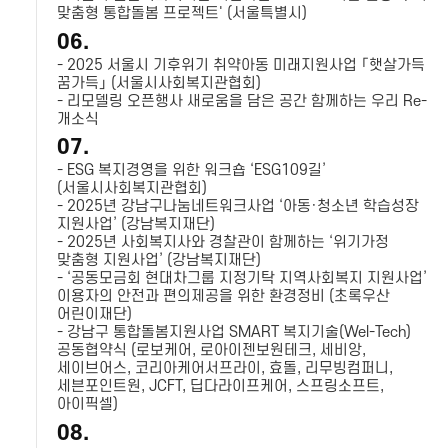
맞춤형 통합돌봄 프로젝트' (서울특별시)
06.
- 2025 서울시 기후위기 취약아동 미래지원사업 「햇살가득
꿈가득」 (서울시사회복지관협회)
- 리모델링 오픈행사 새로움을 담은 공간 함께하는 우리 Re-
개소식
07.
- ESG 복지경영을 위한 워크숍 ‘ESG109길’
(서울시사회복지관협회)
- 2025년 강남구나눔네트워크사업 ‘아동·청소년 학습성장
지원사업’ (강남복지재단)
- 2025년 사회복지사와 경찰관이 함께하는 ‘위기가정
맞춤형 지원사업’ (강남복지재단)
- ‘공동모금회 현대차그룹 지정기탁 지역사회복지 지원사업’
이용자의 안전과 편의제공을 위한 환경정비 (초록우산
어린이재단)
- 강남구 통합돌봄지원사업 SMART 복지기술(Wel-Tech)
공동협약식 (로보케어, 로아이젠보원테크, 세비앙,
세이브어스, 코리아케어서프라이, 효돌, 리무빙컴퍼니,
세븐포인트원, JCFT, 딥다라이프케어, 스프링소프트,
아이픽셀)
08.