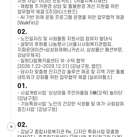
지원 사업「사다리 프로젝트」’ (서울시복지재단)
- 체험형 주거환경 상담 및 돌봄환경 개선 지원을 위한
업무협약 체결 ((주)마더스핸즈)
- AI 기반 하체 운동 프로그램 운영을 위한 업무협약 체결
(WalkFitU)
02.
- 노인일자리 및 사회활동 지원사업 참여자 발대식
- 설맞이 후원품 나눔행사 (서울시사회복지관협회,
지파운데이션×삼성화재애니카손사, 삼성물산 패션부문,
강남우체국)
- 일원다함께키움센터 위·수탁 협약
(2026.1.22~2029.12.31) (강남구청, 법인)
- 당사자 맞춤형 인지건강 솔루션 제공 및 지역 기반 돌봄
네트워크 강화를 위한 업무협약 체결 (실비아헬스)
01.
- 시설개방사업 ‘상상마을 주민어울림 5樂(오락) 놀이터’
(강남구청)
- 기능특화사업 ‘노인의 건강한 식생활 및 여가·사회참여
증진사업’ (강남구청)
02.
- 강남구 종합사회복지관 Re_디자인 특화사업 맞춤형