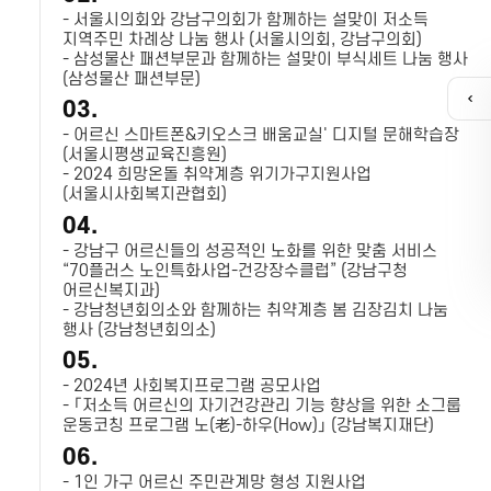
- 서울시의회와 강남구의회가 함께하는 설맞이 저소득
지역주민 차례상 나눔 행사 (서울시의회, 강남구의회)
- 삼성물산 패션부문과 함께하는 설맞이 부식세트 나눔 행사
(삼성물산 패션부문)
03.
퀵
메
- 어르신 스마트폰&키오스크 배움교실' 디지털 문해학습장
뉴
(서울시평생교육진흥원)
열
- 2024 희망온돌 취약계층 위기가구지원사업
기
(서울시사회복지관협회)
04.
카톡채널
- 강남구 어르신들의 성공적인 노화를 위한 맞춤 서비스
“70플러스 노인특화사업-건강장수클럽” (강남구청
어르신복지과)
- 강남청년회의소와 함께하는 취약계층 봄 김장김치 나눔
행사 (강남청년회의소)
05.
- 2024년 사회복지프로그램 공모사업
- 「저소득 어르신의 자기건강관리 기능 향상을 위한 소그룹
운동코칭 프로그램 노(老)-하우(How)」 (강남복지재단)
06.
- 1인 가구 어르신 주민관계망 형성 지원사업