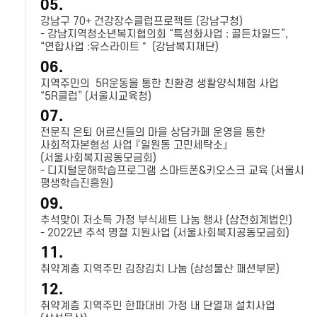
05.
강남구 70+ 건강장수클럽프로젝트 (강남구청)
- 강남지역청소년복지협의회 “특성화사업 : 골든차일드”,
“연합사업 :유스라이트＂ (강남복지재단)
06.
지역주민의 5R운동을 통한 친환경 생활양식체험 사업
“5R클럽” (서울시교육청)
07.
전문직 은퇴 어르신들의 마을 상담카페 운영을 통한
사회적자본형성 사업 『일원동 고민세탁소』
(서울사회복지공동모금회)
- 디지털문해학습프로그램 스마트폰&키오스크 교육 (서울시
평생학습진흥원)
09.
추석맞이 저소득 가정 부식세트 나눔 행사 (삼전회계법인)
- 2022년 추석 명절 지원사업 (서울사회복지공동모금회)
11.
취약계층 지역주민 김장김치 나눔 (삼성물산 패션부문)
12.
취약계층 지역주민 한파대비 가정 내 단열재 설치사업