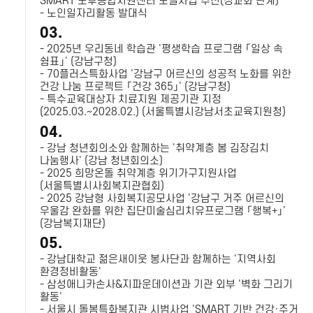
SMART 노후종합지원센터 모델사업 추진(정교화 단계)
- 노인일자리활동 발대식
03.
- 2025년 우리동네 학습관 '평생학습 프로그램 「일상 속
쉼표」' (강남구청)
- 70플러스특화사업 '강남구 어르신의 성공적 노화를 위한
건강 나눔 프로젝트 「건강 365」' (강남구청)
- 특수교육대상자 치료지원 제공기관 지정
(2025.03.~2028.02.) (서울특별시강남서초교육지원청)
04.
- 강남 청년회의소와 함께하는 '취약계층 봄 김장김치
나눔행사' (강남 청년회의소)
- 2025 희망온돌 취약계층 위기가구지원사업
(서울특별시사회복지관협회)
- 2025 강남형 사회복지공모사업 '강남구 거주 어르신의
우울감 완화를 위한 집단미술심리치유프로그램 「행복+」'
(강남복지재단)
05.
- 강남대학교 젊은새이웃 봉사단과 함께하는 '지역사회
환경정비활동'
- 삼성애니카손사&지파운데이션과 기관 외부 '벽화 그리기
활동'
- 서울시 돌봄특화복지관 시범사업 'SMART 기반 건강·주거