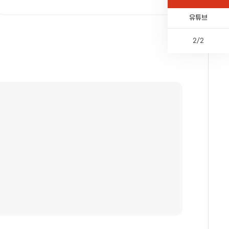
카톡채널
유튜브
2
/
2
이
다
페
전
전
음
이
체
지