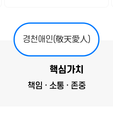
경천애인(敬天愛人)
핵심가치
책임 · 소통 · 존중