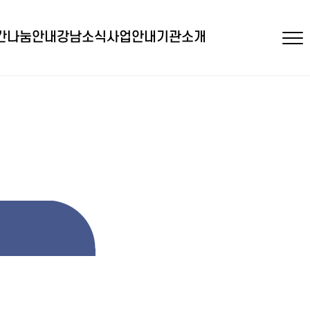
간
나눔안내
강남소식
사업안내
기관소개