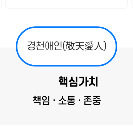
경천애인(敬天愛人)
핵심가치
책임 · 소통 · 존중