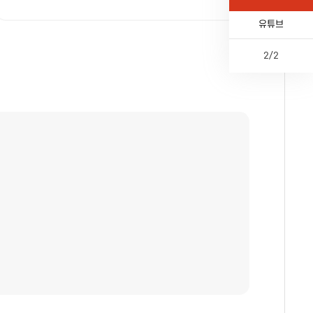
카톡채널
유튜브
2
/
2
이
다
페
전
전
음
이
체
지